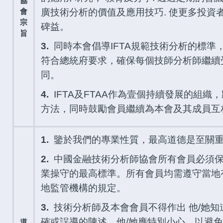
協
會
廣技術分析的價值及應用技巧. 使更多投資
宗
碑益。
旨
3.
同時本會倡導IFTA規範技術分析的標準
符合總統府要求，確保每個技師分析師繼續
同。
4.
IFTA及FTAA作為壹個持續發展的組織
方法，同時鼓勵會員繼續為本會及其成員互
1.
鑒於我們的專業性質，最高道德是至關
2.
中國金融技術分析師協會所有會員必須保
業操守的最高標準。所有會員均需遵守當地有
地監管機構的規定。
3.
技術分析師及本會會員不得作出 他/她知
確或誤導的陳述。他/她應特別小心，以避免
道