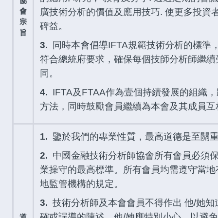
協
會
廣技術分析的價值及應用技巧. 使更多投資
宗
碑益。
旨
3.
同時本會倡導IFTA規範技術分析的標準
符合總統府要求，確保每個技師分析師繼續
同。
4.
IFTA及FTAA作為壹個持續發展的組織
方法，同時鼓勵會員繼續為本會及其成員互
1.
鑒於我們的專業性質，最高道德是至關
2.
中國金融技術分析師協會所有會員必須保
業操守的最高標準。所有會員均需遵守當地有
地監管機構的規定。
3.
技術分析師及本會會員不得作出 他/她知
確或誤導的陳述。他/她應特別小心，以避免
道