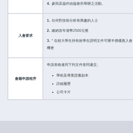
4.
參與及協作由協會所舉辦之活動。
1.
任何對技術分析有興趣的人士
2.
繳納首年港幣2500元整
入會要求
3.
* 在校大學生持有效學生證明文件可獲半價優惠入會
機會
申請表格連同下列文件壹同遞交。
學術及專業證書副本
會籍申請程序
詳細履歷
公司卡片