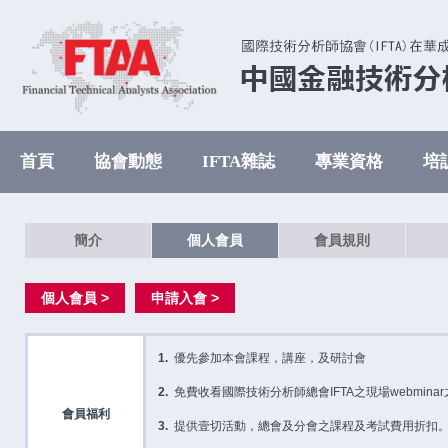
首頁
協會動態
IFTA雜誌
專業資格
培
簡介
個人會員
會員規則
個人會員 >
申請入會 >
1.
優先參加本會課程，講座，及研討會
2.
免費收看國際技術分析師總會IFTA之現場webmin
會員福利
3.
提供壹切活動，總會及分會之課程及考試費用折扣