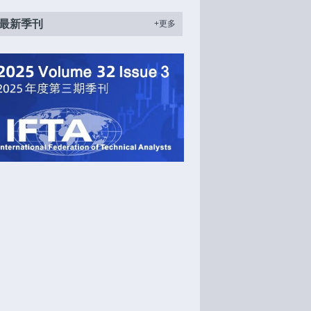
最新季刊
+更多