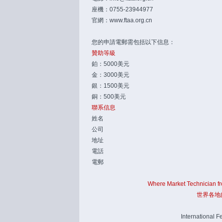
座機：0755-23944977
官網：
www.ftaa.org.cn
您的申請電郵需包括以下信息：
贊助等級
鉑：5000美元
金：3000美元
銀：1500美元
銅：500美元
聯系信息
姓名
公司
地址
電話
電郵
Where Market Technician f
世界各地
International F