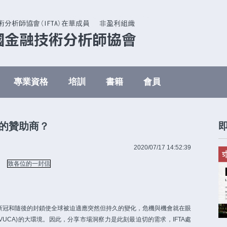
專業資格
培訓
書籍
會員
們的贊助商？
2020/07/17 14:52:39
致各位的一封信
隨著新冠和隨後的封鎖使全球被迫適應突然但持久的變化，危機與機會就在眼
UCA)的大環境。因此，分享市場洞察力是此刻最迫切的需求，IFTA處