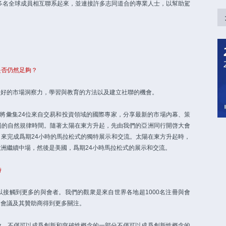
0多名全球成員相互聯系起來，並連接許多志同道合的專業人士，以幫助駕
是否仍然足夠？
來最好的市場洞察力，學習與教育的方法以及建立社聯的機會。
我們將彙集24位來自交易和投資領域的國際專家，分享最新的市場內幕、策
陽的自然規律時間。隨著太陽在東方升起，先由我們的亞洲同行開啓大會
來完成爲期24小時的馬拉松式的獨特展示和交流。太陽在東方升起時，
歐洲繼續中場，然後是美國，爲期24小時馬拉松式的展示和交流。
時
接觸到更多的與會者。我們的觀衆是來自世界各地超1000名注冊與會
保會議及其贊助商得到更多關注。
會，不僅可以成爲創新和突破性概念的一部分不僅可以成爲創新性概念的