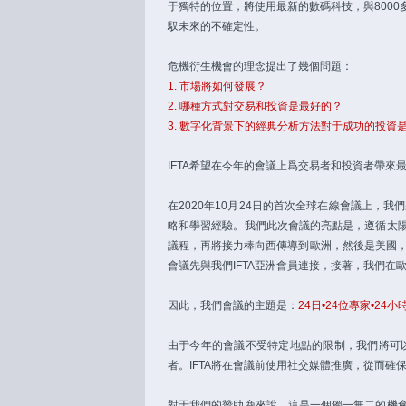
于獨特的位置，將使用最新的數碼科技，與800
馭未來的不確定性。
危機衍生機會的理念提出了幾個問題：
1. 市場將如何發展？
2. 哪種方式對交易和投資是最好的？
3. 數字化背景下的經典分析方法對于成功的投資
IFTA希望在今年的會議上爲交易者和投資者帶
在2020年10月24日的首次全球在線會議上，
略和學習經驗。我們此次會議的亮點是，遵循太
議程，再將接力棒向西傳導到歐洲，然後是美國，
會議先與我們IFTA亞洲會員連接，接著，我們在
因此，我們會議的主題是：
24日•24位專家•24小
由于今年的會議不受特定地點的限制，我們將可以
者。IFTA將在會議前使用社交媒體推廣，從而確
對于我們的贊助商來說，這是一個獨一無二的機