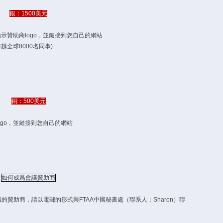
銀：1500美元
著位置顯示贊助商logo，並鏈接到您自己的網站
跨越全球8000名同事)
銅：500美元
助商logo，並鏈接到您自己的網站
如何成爲會議贊助商
議的贊助商，請以電郵的形式與FTAA中國秘書處（聯系人：Sharon）聯