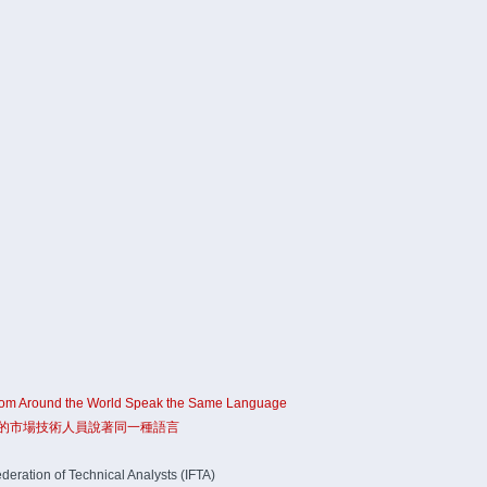
rom Around the World Speak the Same Language
的市場技術人員說著同一種語言
ederation of Technical Analysts (IFTA)