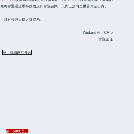
助商將會通過這場特殊概念的會議在同一天內三次向全世界介紹自身。
廣，且直接與目標人群聯系。
Wieland Arlt, CFTe
會議主任
關于贊助商的介紹
鉑：5000美元