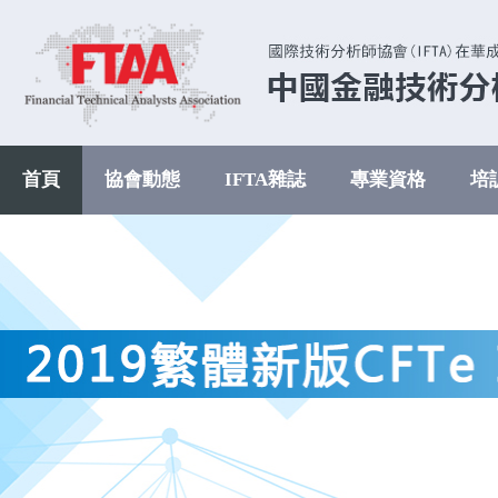
首頁
協會動態
IFTA雜誌
專業資格
培