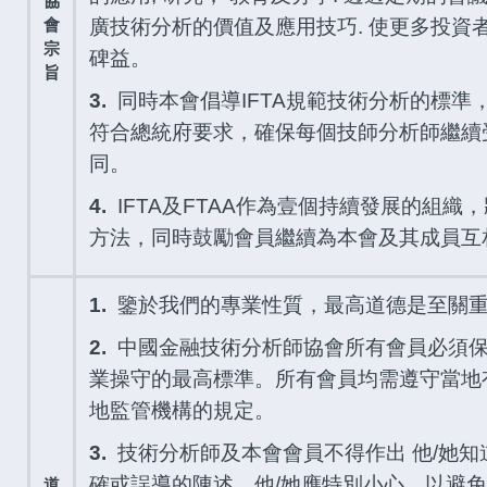
協
會
廣技術分析的價值及應用技巧. 使更多投資
宗
碑益。
旨
3.
同時本會倡導IFTA規範技術分析的標準
符合總統府要求，確保每個技師分析師繼續
同。
4.
IFTA及FTAA作為壹個持續發展的組織
方法，同時鼓勵會員繼續為本會及其成員互
1.
鑒於我們的專業性質，最高道德是至關
2.
中國金融技術分析師協會所有會員必須保
業操守的最高標準。所有會員均需遵守當地有
地監管機構的規定。
3.
技術分析師及本會會員不得作出 他/她知
確或誤導的陳述。他/她應特別小心，以避免
道